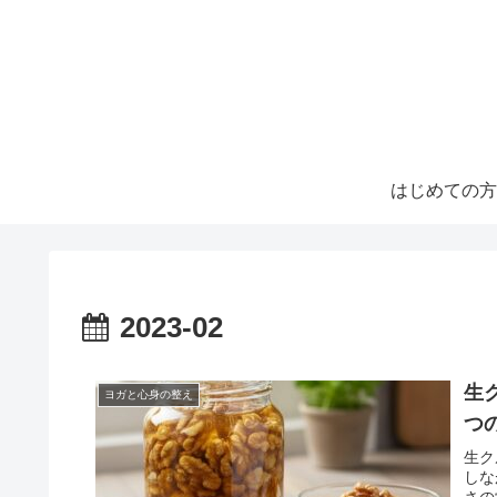
はじめての方
2023-02
生
ヨガと心身の整え
つ
生ク
しな
さの