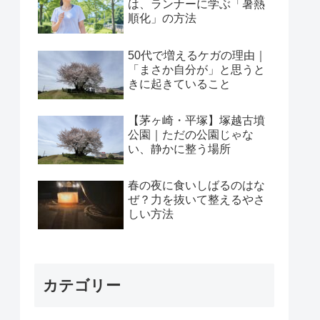
は、ランナーに学ぶ「暑熱
順化」の方法
50代で増えるケガの理由｜
「まさか自分が」と思うと
きに起きていること
【茅ヶ崎・平塚】塚越古墳
公園｜ただの公園じゃな
い、静かに整う場所
春の夜に食いしばるのはな
ぜ？力を抜いて整えるやさ
しい方法
カテゴリー