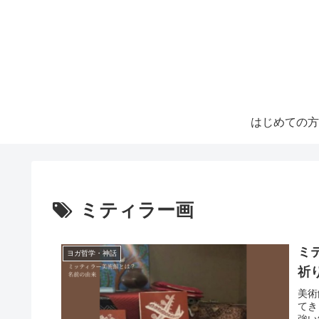
はじめての方
ミティラー画
ミ
ヨガ哲学・神話
祈
美術
てき
強い