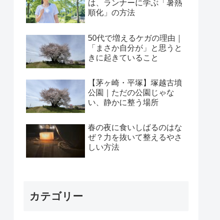
は、ランナーに学ぶ「暑熱
順化」の方法
50代で増えるケガの理由｜
「まさか自分が」と思うと
きに起きていること
【茅ヶ崎・平塚】塚越古墳
公園｜ただの公園じゃな
い、静かに整う場所
春の夜に食いしばるのはな
ぜ？力を抜いて整えるやさ
しい方法
カテゴリー