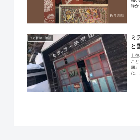
静か
ミ
ヨガ哲学・神話
と
土壁
こと
画」
た。