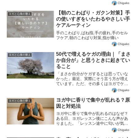
キャンプの過ごし方を紹介
Chigako
【朝のこわばり・ガクン対策】手
ヨガと心身の整え
の使いすぎをいたわるやさしい手
ケアルーティン
手のこわばり,ばね指,手の疲れ,手のセル
フケア,朝のこわばり対策,指が痛い
Chigako
50代で増えるケガの理由｜「まさ
ヨガと心身の整え
か自分が」と思うときに起きてい
ること
「まさか自分がケガするとは思っていな
かった」最近、実際にそう言う方が増え
ています。ただ、その多くはヨガでケガ
をしたわけではなく、日常の動きや、他
Chigako
の運動、レッスンの中で痛めてしまっ
た、というケースです。そしてそのあ
ヨガ中に香りで集中が乱れる？原
ヨガと心身の整え
と、「ヨガをすれば治るのでは...
因と対処法
ヨガ中に香りで集中が乱れるのはなぜ？
ある日、ヨガレッスン後にこんな声があ
りました。「レッスン途中に匂いが気に
なってしまい、集中が途切れてしまいま
Chigako
した…」ヨガ中に香水や柔軟剤の香りが