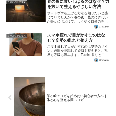
気になり、集中できなくなることは決し
春の夜に食いしばるのはなぜ？力
ヨガと心身の整え
て珍しくありません。香り...
を抜いて整えるやさしい方法
サットヴァを上げる方法を知りたいと感
じていませんか？春の夜、昼のにぎわい
が静かにほどけて、ようやく自分の呼吸
に戻ってこられる時間です。けれど実際
Chigako
には、夜になっても体の力が抜けず、知
らないうちに歯を食いしばっていた、と
スマホ疲れで目がかすむのはな
ヨガと心身の整え
いうこともあります。私自...
ぜ？姿勢の乱れと整え方
スマホ疲れで目がかすむのは姿勢のサイ
ン。丹田を意識して姿勢を整えると、視
界も呼吸も澄みます。Tulsiの香りとヨガ
で自然と調和する暮らしへ。
Chigako
茅ヶ崎でヨガを始めたい初心者の方へ｜
体と心を整える調いヨガ