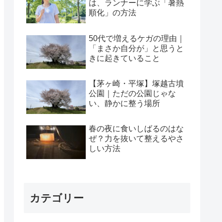
は、ランナーに学ぶ「暑熱
順化」の方法
50代で増えるケガの理由｜
「まさか自分が」と思うと
きに起きていること
【茅ヶ崎・平塚】塚越古墳
公園｜ただの公園じゃな
い、静かに整う場所
春の夜に食いしばるのはな
ぜ？力を抜いて整えるやさ
しい方法
カテゴリー